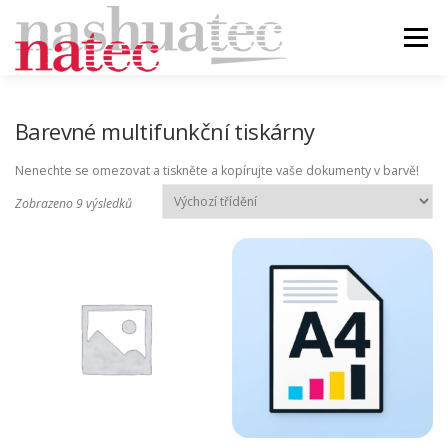
Přeskočit
na
Menu
obsah
ÚVOD
BLOG
PRODUKTY
PODPORA
Barevné multifunkční tiskárny
Nenechte se omezovat a tiskněte a kopírujte vaše dokumenty v barvě!
DEALER
KONTAKT
Zobrazeno 9 výsledků