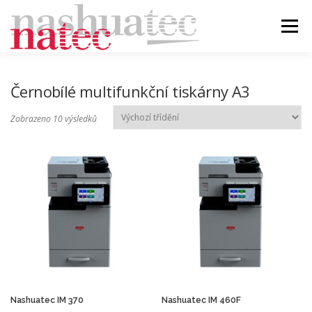
Přeskočit
na
Menu
obsah
ÚVOD
BLOG
PRODUKTY
PODPORA
Černobílé multifunkční tiskárny A3
Zobrazeno 10 výsledků
DEALER
KONTAKT
Nashuatec IM 370
Nashuatec IM 460F