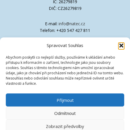
IČ: 26279819
DIČ: CZ26279819
E-mail:
info@natec.cz
Telefon: +420 547 427 811
Spravovat Souhlas
Společnost je zapsána v OR Krajského soudu
v Brně, oddíl C, vložka 41611
Abychom poskytli co nejlepší služby, používáme k ukládání a/nebo
přístupu k informacím o zařízení, technologie jako jsou soubory
Technická podpora
cookies. Souhlas s těmito technologiemi nám umožní zpracovávat
údaje, jako je chování při procházení nebo jedinečná ID na tomto webu.
Nesouhlas nebo odvolání souhlasu může nepříznivě ovlivnit určité
Ovladače
vlastnosti a funkce.
Znalostní databáze [EN]
Příjmout
Vzdálená podpora
Odmítnout
Zobrazit předvolby