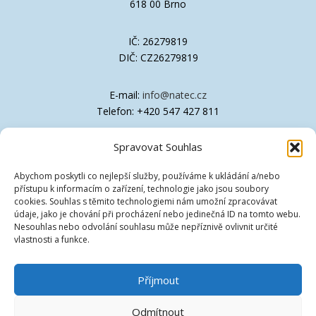
618 00 Brno
IČ: 26279819
DIČ: CZ26279819
E-mail:
info@natec.cz
Telefon: +420 547 427 811
Spravovat Souhlas
Společnost je zapsána v OR Krajského soudu
v Brně, oddíl C, vložka 41611
Abychom poskytli co nejlepší služby, používáme k ukládání a/nebo
přístupu k informacím o zařízení, technologie jako jsou soubory
Technická podpora
cookies. Souhlas s těmito technologiemi nám umožní zpracovávat
údaje, jako je chování při procházení nebo jedinečná ID na tomto webu.
Nesouhlas nebo odvolání souhlasu může nepříznivě ovlivnit určité
Ovladače
vlastnosti a funkce.
Znalostní databáze [EN]
Příjmout
Vzdálená podpora
Odmítnout