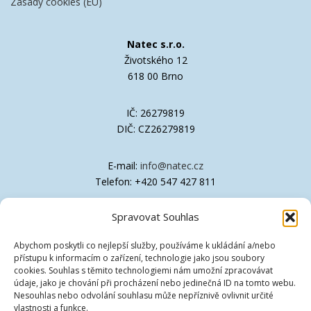
Zásady cookies (EU)
Natec s.r.o.
Životského 12
618 00 Brno
IČ: 26279819
DIČ: CZ26279819
E-mail:
info@natec.cz
Telefon: +420 547 427 811
Spravovat Souhlas
Společnost je zapsána v OR Krajského soudu
v Brně, oddíl C, vložka 41611
Abychom poskytli co nejlepší služby, používáme k ukládání a/nebo
přístupu k informacím o zařízení, technologie jako jsou soubory
Technická podpora
cookies. Souhlas s těmito technologiemi nám umožní zpracovávat
údaje, jako je chování při procházení nebo jedinečná ID na tomto webu.
Nesouhlas nebo odvolání souhlasu může nepříznivě ovlivnit určité
Ovladače
vlastnosti a funkce.