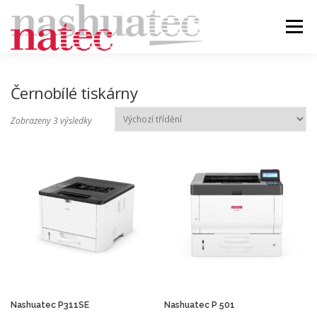
Přeskočit
na
Menu
obsah
ÚVOD
BLOG
PRODUKTY
PODPORA
Černobílé tiskárny
Zobrazeny 3 výsledky
DEALER
KONTAKT
Nashuatec P311SE
Nashuatec P 501