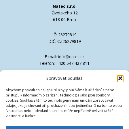
Natec s.r.o.
Životského 12
618 00 Brno
IČ: 26279819
DIČ: CZ26279819
E-mail:
info@natec.cz
Telefon: +420 547 427 811
Spravovat Souhlas
Společnost je zapsána v OR Krajského soudu
v Brně, oddíl C, vložka 41611
Abychom poskytli co nejlepší služby, používáme k ukládání a/nebo
přístupu k informacím o zařízení, technologie jako jsou soubory
Technická podpora
cookies. Souhlas s těmito technologiemi nám umožní zpracovávat
údaje, jako je chování při procházení nebo jedinečná ID na tomto webu.
Nesouhlas nebo odvolání souhlasu může nepříznivě ovlivnit určité
Ovladače
vlastnosti a funkce.
Znalostní databáze [EN]