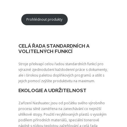
Prohlédnout produkty
CELÁ ŘADA STANDARDNÍCH A
VOLITELNÝCH FUNKCÍ
Stroje překvapí celou řadou standardních funkcí pro
výrazné zjednodušení každodenní práce s dokumenty,
ale i širokou paletou doplňkových programů a utilit s
jejich pomocí zvýšíte produktivitu na maximum.
EKOLOGIE A UDRŽITELNOST
Zařízení Nashuatec jsou od počátku svého výrobního
procesu silně zaměřena na zanechávání co nejnižší
uhlíkové stopy. Použití recyklovaných plastů s vysokým
podílem přírodních materiálů, speciální tonerové
náplně s nízkou teplotou zažehlování a celá řada