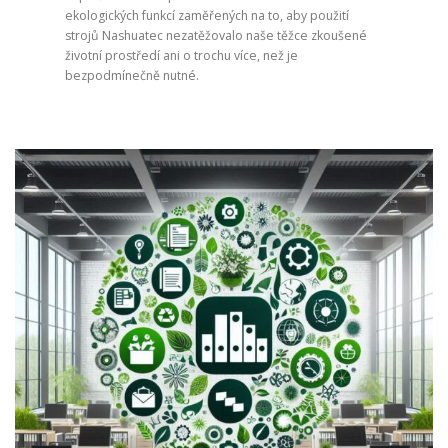
ekologických funkcí zaměřených na to, aby použití
strojů Nashuatec nezatěžovalo naše těžce zkoušené
životní prostředí ani o trochu více, než je
bezpodmínečně nutné.