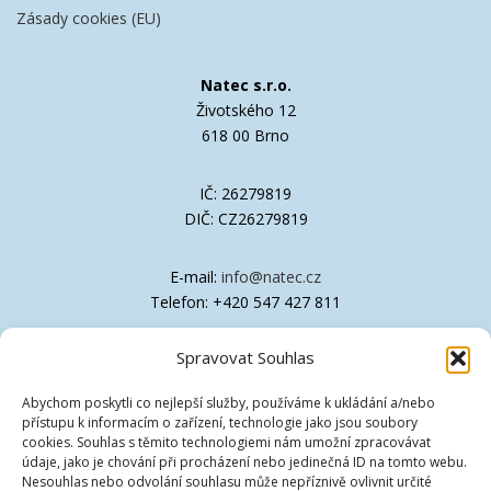
Zásady cookies (EU)
Natec s.r.o.
Životského 12
618 00 Brno
IČ: 26279819
DIČ: CZ26279819
E-mail:
info@natec.cz
Telefon: +420 547 427 811
Spravovat Souhlas
Společnost je zapsána v OR Krajského soudu
v Brně, oddíl C, vložka 41611
Abychom poskytli co nejlepší služby, používáme k ukládání a/nebo
přístupu k informacím o zařízení, technologie jako jsou soubory
Technická podpora
cookies. Souhlas s těmito technologiemi nám umožní zpracovávat
údaje, jako je chování při procházení nebo jedinečná ID na tomto webu.
Nesouhlas nebo odvolání souhlasu může nepříznivě ovlivnit určité