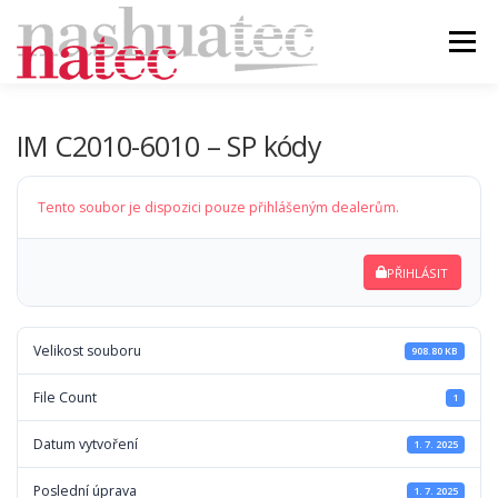
Přeskočit
na
Menu
obsah
ÚVOD
BLOG
PRODUKTY
PODPORA
IM C2010-6010 – SP kódy
Tento soubor je dispozici pouze přihlášeným dealerům.
DEALER
KONTAKT
PŘIHLÁSIT
Velikost souboru
908.80 KB
File Count
1
Datum vytvoření
1. 7. 2025
Poslední úprava
1. 7. 2025