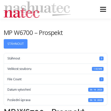
Přeskočit
na
Menu
obsah
ÚVOD
BLOG
PRODUKTY
PODPORA
MP W6700 – Prospekt
STÁHNOUT
DEALER
KONTAKT
Stáhnout
3
Velikost souboru
1.82 MB
File Count
1
Datum vytvoření
30. 10. 2025
Poslední úprava
30. 10. 2025