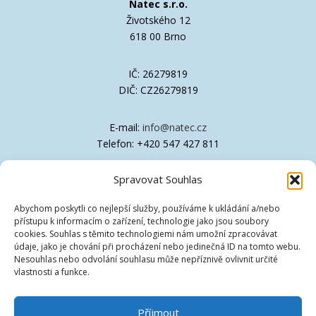
Natec s.r.o.
Životského 12
618 00 Brno
IČ: 26279819
DIČ: CZ26279819
E-mail:
info@natec.cz
Telefon: +420 547 427 811
Spravovat Souhlas
Společnost je zapsána v OR Krajského soudu
v Brně, oddíl C, vložka 41611
Abychom poskytli co nejlepší služby, používáme k ukládání a/nebo
přístupu k informacím o zařízení, technologie jako jsou soubory
Technická podpora
cookies. Souhlas s těmito technologiemi nám umožní zpracovávat
údaje, jako je chování při procházení nebo jedinečná ID na tomto webu.
Nesouhlas nebo odvolání souhlasu může nepříznivě ovlivnit určité
Ovladače
vlastnosti a funkce.
Znalostní databáze [EN]
Příjmout
Vzdálená podpora