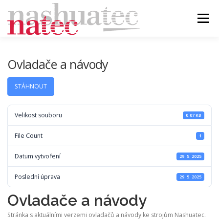
Přeskočit
na
Menu
obsah
ÚVOD
BLOG
PRODUKTY
PODPORA
Ovladače a návody
STÁHNOUT
DEALER
KONTAKT
Velikost souboru
0.07 KB
File Count
1
Datum vytvoření
29. 5. 2025
Poslední úprava
29. 5. 2025
Ovladače a návody
Stránka s aktuálními verzemi ovladačů a návody ke strojům Nashuatec.