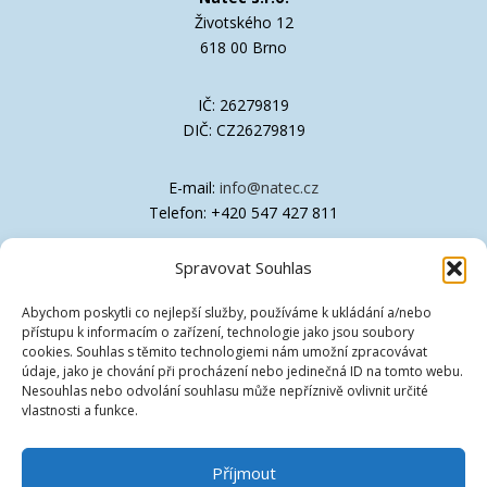
Životského 12
618 00 Brno
IČ: 26279819
DIČ: CZ26279819
E-mail:
info@natec.cz
Telefon: +420 547 427 811
Spravovat Souhlas
Společnost je zapsána v OR Krajského soudu
v Brně, oddíl C, vložka 41611
Abychom poskytli co nejlepší služby, používáme k ukládání a/nebo
přístupu k informacím o zařízení, technologie jako jsou soubory
Technická podpora
cookies. Souhlas s těmito technologiemi nám umožní zpracovávat
údaje, jako je chování při procházení nebo jedinečná ID na tomto webu.
Nesouhlas nebo odvolání souhlasu může nepříznivě ovlivnit určité
Ovladače
vlastnosti a funkce.
Znalostní databáze [EN]
Příjmout
Vzdálená podpora