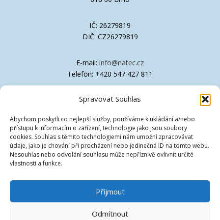
IČ: 26279819
DIČ: CZ26279819
E-mail:
info@natec.cz
Telefon: +420 547 427 811
Spravovat Souhlas
Společnost je zapsána v OR Krajského soudu
v Brně, oddíl C, vložka 41611
Abychom poskytli co nejlepší služby, používáme k ukládání a/nebo
přístupu k informacím o zařízení, technologie jako jsou soubory
Technická podpora
cookies. Souhlas s těmito technologiemi nám umožní zpracovávat
údaje, jako je chování při procházení nebo jedinečná ID na tomto webu.
Nesouhlas nebo odvolání souhlasu může nepříznivě ovlivnit určité
Ovladače
vlastnosti a funkce.
Znalostní databáze [EN]
Příjmout
Vzdálená podpora
Odmítnout