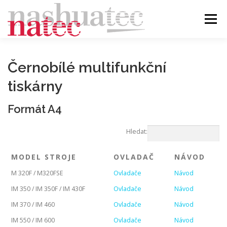
Přeskočit
na
Menu
obsah
ÚVOD
BLOG
PRODUKTY
PODPORA
Černobílé multifunkční
tiskárny
DEALER
KONTAKT
Formát A4
Hledat:
MODEL STROJE
OVLADAČ
NÁVOD
M 320F / M320FSE
Ovladače
Návod
IM 350 / IM 350F / IM 430F
Ovladače
Návod
IM 370 / IM 460
Ovladače
Návod
IM 550 / IM 600
Ovladače
Návod