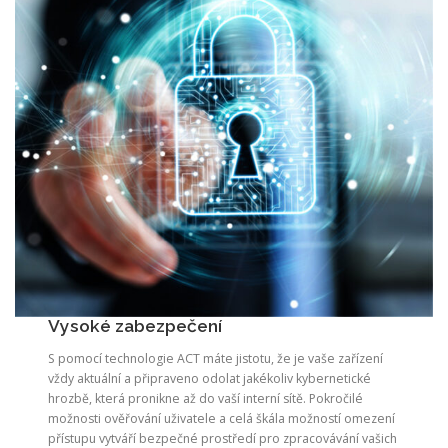
Vysoké zabezpečení
S pomocí technologie ACT máte jistotu, že je vaše zařízení
vždy aktuální a připraveno odolat jakékoliv kybernetické
hrozbě, která pronikne až do vaší interní sítě. Pokročilé
možnosti ověřování uživatele a celá škála možností omezení
přístupu vytváří bezpečné prostředí pro zpracovávání vašich