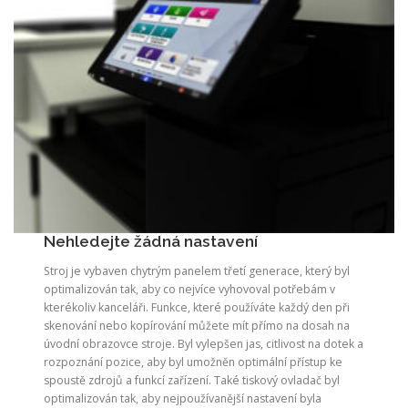
Nehledejte žádná nastavení
Stroj je vybaven chytrým panelem třetí generace, který byl
optimalizován tak, aby co nejvíce vyhovoval potřebám v
kterékoliv kanceláři. Funkce, které používáte každý den při
skenování nebo kopírování můžete mít přímo na dosah na
úvodní obrazovce stroje. Byl vylepšen jas, citlivost na dotek a
rozpoznání pozice, aby byl umožněn optimální přístup ke
spoustě zdrojů a funkcí zařízení. Také tiskový ovladač byl
optimalizován tak, aby nejpoužívanější nastavení byla