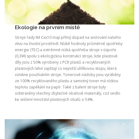
Ekologie na prvním místě
Stroje řady IM Cxx10 mají přímý dopad na snižování našeho
vlivu na životní prostředí. Nízké hodnoty průměrné spotřeby
energie (TEC) a extrémně nízká spotřeba stroje v úspoře
(0,3W) spolu s ekologickou konstrukcí stroje, kde plastové
díly jsou z 50% vyrobeny z PCR plastů a recyklovaných
plastových lahví zajišťují co nejnižší uhlíkovou stopu, která
vznikne používáním stroje. Tonerové nádoby jsou vyráběny
ze 100% recyklovaného plastu a samotný toner má nízkou
teplotu zapékání na papír. Také z balení stroje byly
odstraněny všechny zbytečné obalové materiály, což vedlo
ke snížení množství plastových obalů o 54%.