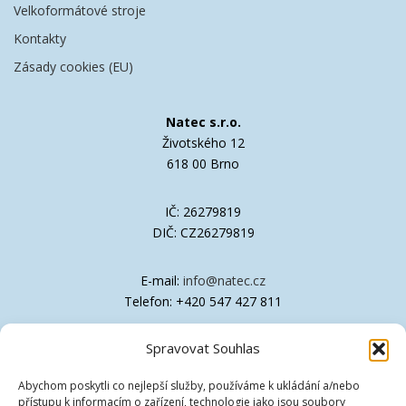
Velkoformátové stroje
Kontakty
Zásady cookies (EU)
Natec s.r.o.
Životského 12
618 00 Brno
IČ: 26279819
DIČ: CZ26279819
E-mail:
info@natec.cz
Telefon: +420 547 427 811
Spravovat Souhlas
Společnost je zapsána v OR Krajského soudu
v Brně, oddíl C, vložka 41611
Abychom poskytli co nejlepší služby, používáme k ukládání a/nebo
přístupu k informacím o zařízení, technologie jako jsou soubory