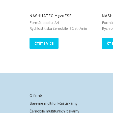
NASHUATEC M320FSE
NASH
Formát papíru: A4
Formát
Rychlost tisku černobíle: 32 str./min
Rychlos
ČTĚTE VÍCE
ČTĚ
O firmě
Barevné multifunkční tiskárny
Černobílé multifunkční tiskárny