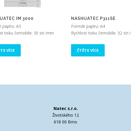
UATEC IM 3000
NASHUATEC P311SE
 papíru: A3
Formát papíru: A4
t tisku černobíle: 30 str./min
Rychlost tisku černobíle: 32 str.
TE VÍCE
ČTĚTE VÍCE
Natec s.r.o.
Životského 12
618 00 Brno