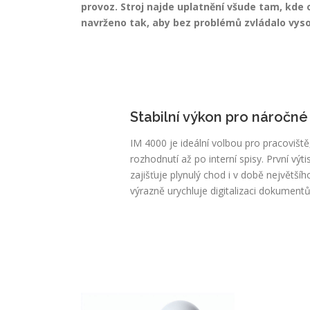
provoz. Stroj najde uplatnění všude tam, kde o
navrženo tak, aby bez problémů zvládalo vyso
Stabilní výkon pro náročn
IM 4000 je ideální volbou pro pracoviš
rozhodnutí až po interní spisy. První výt
zajišťuje plynulý chod i v době největš
výrazně urychluje digitalizaci dokumentů