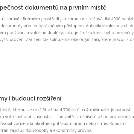
pečnost dokumentů na prvním místě
átní správě i firemním prostředí je ochrana dat klíčová. IM 4000 nabíz
vé dokumenty před neoprávněným přístupem. Antimikrobiální povrch d
ném používání a volitelné doplňky, jako je čtečka karet nebo bezpečn
 vyšší úroveň. Zařízení tak splňuje nároky organizací, které pracují s
y i budoucí rozšíření
listů, kterou lze rozšířit až na 4 700 listů, což minimalizuje nutnost
a volitelného příslušenství — od vnitřních finišerů až po profesionáln
ůsobit zařízení konkrétním potřebám úřadu nebo firmy. Robustní
stran zajišťují dlouhodobý a ekonomický provoz.