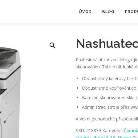
ÚVOD
BLOG
PROD
Nashuatec
Profesionální zařízení integruj
skenováním. Tato multifunkční
Oboustranný laserový tisk 
Oboustranné kopírování do
Barevné skenování ze skla 
Administraci stroje přes ww
A velmi jednoduché přizpůsobi
SKU:
418839
Kategorie:
Černobí
tiskárna
,
Formát A3
,
Skener
Zn