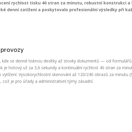
cení rychlost tisku 40 stran za minutu, robustní konstrukci a 
ké denní zatížení a poskytovalo profesionální výsledky při ka
é provozy
tě, kde se denně tisknou desítky až stovky dokumentů — od formulářů
isk je hotový už za 3,6 sekundy a kontinuální rychlost 40 stran za minu
ího vytížení. Vysokorychlostní skenování až 120/240 obrazů za minutu 
, což je pro úřady a administrativní týmy zásadní.