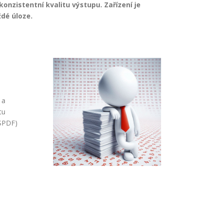
konzistentní kvalitu výstupu. Zařízení je
ždé úloze.
 a
tu
(SPDF)