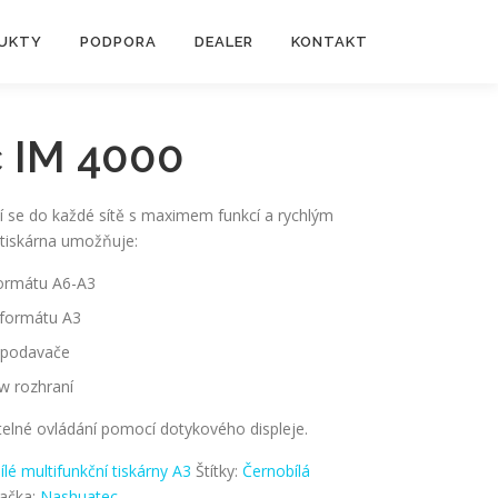
UKTY
PODPORA
DEALER
KONTAKT
 IM 4000
ící se do každé sítě s maximem funkcí a rychlým
 tiskárna umožňuje:
formátu A6-A3
 formátu A3
i podavače
w rozhraní
telné ovládání pomocí dotykového displeje.
lé multifunkční tiskárny A3
Štítky:
Černobílá
ačka:
Nashuatec