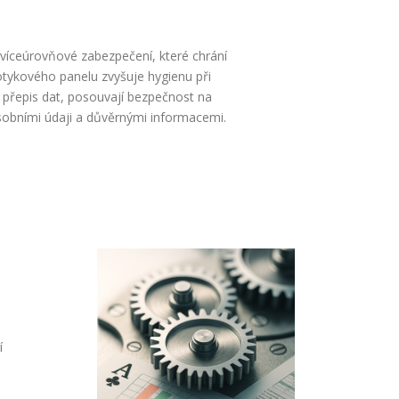
í víceúrovňové zabezpečení, které chrání
otykového panelu zvyšuje hygienu při
ý přepis dat, posouvají bezpečnost na
 osobními údaji a důvěrnými informacemi.
í