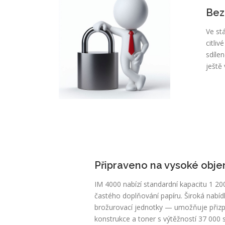
Bez
Ve st
citli
sdíle
ještě
Připraveno na vysoké objem
IM 4000 nabízí standardní kapacitu 1 200 
častého doplňování papíru. Široká nabídk
brožurovací jednotky — umožňuje přizp
konstrukce a toner s výtěžností 37 000 