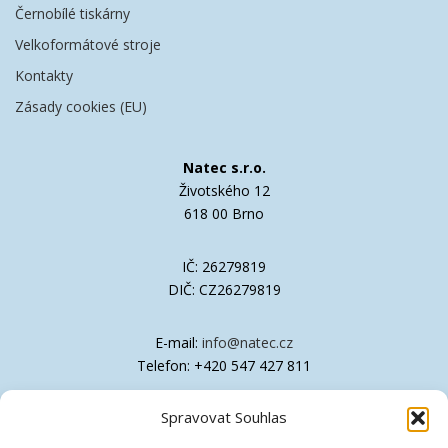
Černobílé tiskárny
Velkoformátové stroje
Kontakty
Zásady cookies (EU)
Natec s.r.o.
Životského 12
618 00 Brno
IČ: 26279819
DIČ: CZ26279819
E-mail:
info@natec.cz
Telefon: +420 547 427 811
Spravovat Souhlas
Společnost je zapsána v OR Krajského soudu
v Brně, oddíl C, vložka 41611