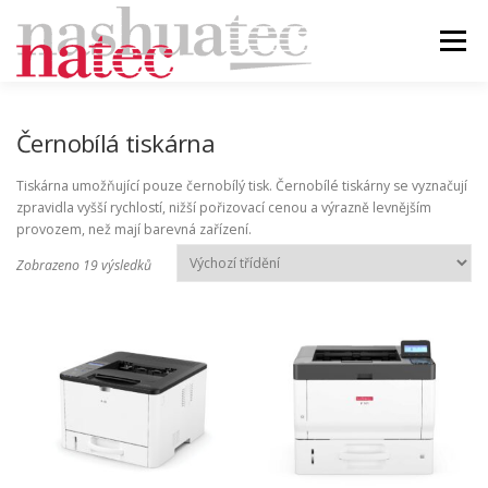
Přeskočit
na
Menu
obsah
ÚVOD
BLOG
PRODUKTY
PODPORA
Černobílá tiskárna
Tiskárna umožňující pouze černobílý tisk. Černobílé tiskárny se vyznačují
DEALER
KONTAKT
zpravidla vyšší rychlostí, nižší pořizovací cenou a výrazně levnějším
provozem, než mají barevná zařízení.
Zobrazeno 19 výsledků