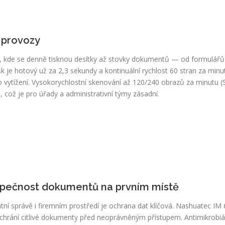
é provozy
tě, kde se denně tisknou desítky až stovky dokumentů — od formulářů
isk je hotový už za 2,3 sekundy a kontinuální rychlost 60 stran za minu
ího vytížení. Vysokorychlostní skenování až 120/240 obrazů za minutu 
, což je pro úřady a administrativní týmy zásadní.
pečnost dokumentů na prvním místě
átní správě i firemním prostředí je ochrana dat klíčová. Nashuatec IM
 chrání citlivé dokumenty před neoprávněným přístupem. Antimikrobiá