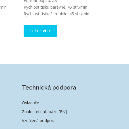
Formát papíru: A3
/min
Rychlost tisku barevně: 45 str./min
Rychlost tisku černobíle: 45 str./min
ČTĚTE VÍCE
Technická podpora
Ovladače
Znalostní databáze [EN]
Vzdálená podpora