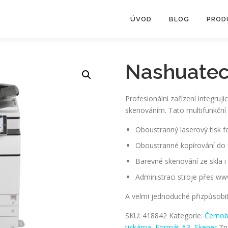
ÚVOD
BLOG
PROD
Nashuatec
Profesionální zařízení integruj
skenováním. Tato multifunkční
Oboustranný laserový tisk 
Oboustranné kopírování do
Barevné skenování ze skla 
Administraci stroje přes ww
A velmi jednoduché přizpůsobi
SKU:
418842
Kategorie:
Černobí
tiskárna
,
Formát A3
,
Skener
Zn