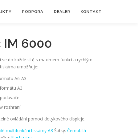
UKTY
PODPORA
DEALER
KONTAKT
 IM 6000
ící se do každé sítě s maximem funkcí a rychlým
 tiskárna umožňuje:
formátu A6-A3
 formátu A3
i podavače
w rozhraní
telné ovládání pomocí dotykového displeje.
lé multifunkční tiskárny A3
Štítky:
Černobílá
ačka:
Nashuatec