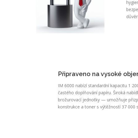
hygie
bezpe
důvěr
Připraveno na vysoké objem
IM 6000 nabízí standardní kapacitu 1 200 
častého doplňování papíru. Široká nabídk
brožurovací jednotky — umožňuje přizp
konstrukce a toner s výtěžností 37 000 