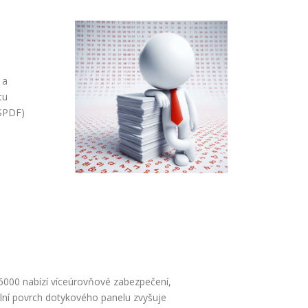
 a
tu
(SPDF)
 6000 nabízí víceúrovňové zabezpečení,
lní povrch dotykového panelu zvyšuje