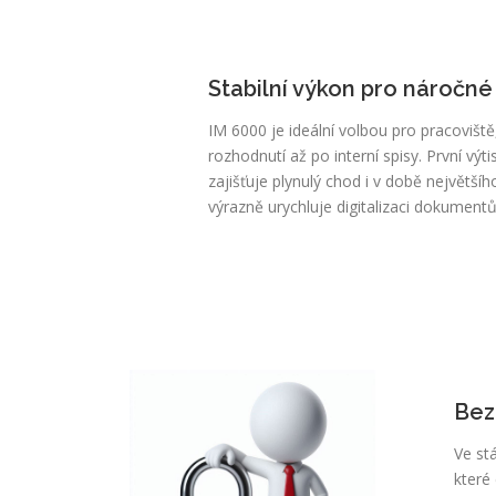
Stabilní výkon pro náročn
IM 6000 je ideální volbou pro pracoviš
rozhodnutí až po interní spisy. První výt
zajišťuje plynulý chod i v době největš
výrazně urychluje digitalizaci dokumentů
Bez
Ve st
které