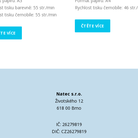
 papíru: A3
Formát papíru: A4
st tisku barevně: 55 str./min
Rychlost tisku černobíle: 46 str.
t tisku černobíle: 55 str./min
ČTĚTE VÍCE
TE VÍCE
Natec s.r.o.
Životského 12
618 00 Brno
IČ: 26279819
DIČ: CZ26279819