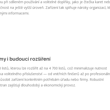
nu při sdíleném používání a volitelné doplňky, jako je čtečka karet n
čnost na ještě vyšší úroveň. Zařízení tak splňuje nároky organizací, k
nými informacemi.
y i budoucí rozšíření
listů, kterou lze rozšířit až na 4 700 listů, což minimalizuje nutnost
a volitelného příslušenství — od vnitřních finišerů až po profesionáln
ůsobit zařízení konkrétním potřebám úřadu nebo firmy. Robustní
stran zajišťují dlouhodobý a ekonomický provoz.