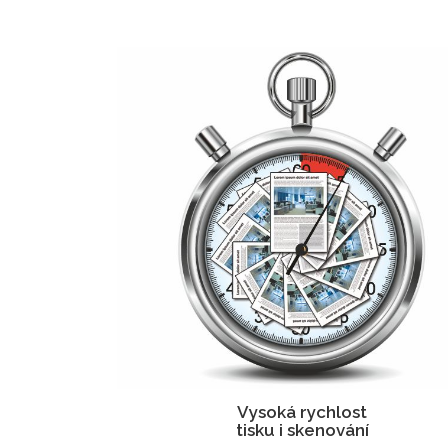
Vysoká rychlost
tisku i skenování