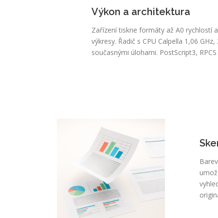
Výkon a architektura
Zařízení tiskne formáty až A0 rychlostí 
výkresy. Řadič s CPU Calpella 1,06 GHz,
současnými úlohami. PostScript3, RPCS 
Ske
Barev
umožň
vyhle
origi