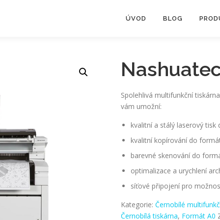
ÚVOD
BLOG
PROD
Nashuate
Spolehlivá multifunkční tiskárn
vám umožní:
kvalitní a stálý laserový tis
kvalitní kopírování do formá
barevné skenování do form
optimalizace a urychlení arc
síťové připojení pro možnost
Kategorie:
Černobílé multifunkč
Černobílá tiskárna
,
Formát A0