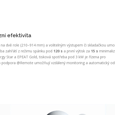
ní efektivita
na dvě role (210–914 mm) a volitelným výstupem či skladačkou umo
ba zahřátí z režimu spánku pod
120 s
a první výtisk za
15 s
minimaliz
ergy Star a EPEAT Gold, tisková spotřeba pod 3 kW je řízena pro
í a podpora @Remote umožňují vzdálený monitoring a automatický od