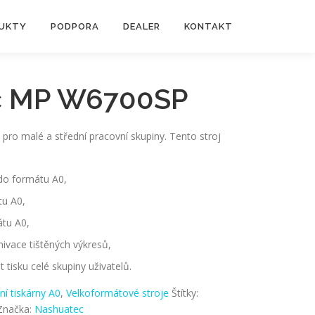
UKTY
PODPORA
DEALER
KONTAKT
c MP W6700SP
a pro malé a střední pracovní skupiny. Tento stroj
k do formátu A0,
tu A0,
átu A0,
hivace tištěných výkresů,
 tisku celé skupiny uživatelů.
ní tiskárny A0
,
Velkoformátové stroje
Štítky:
Značka:
Nashuatec