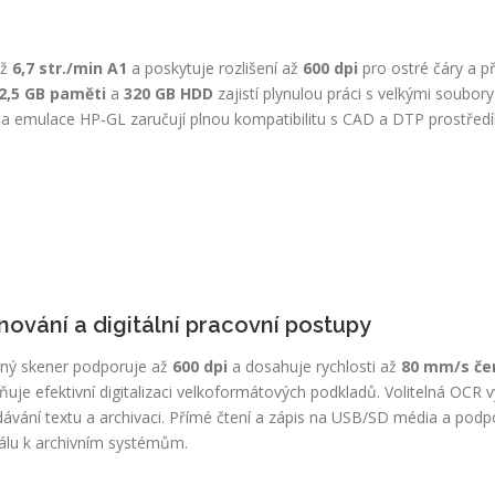
až
6,7 str./min A1
a poskytuje rozlišení až
600 dpi
pro ostré čáry a p
2,5 GB paměti
a
320 GB HDD
zajistí plynulou práci s velkými soubory
a emulace HP‑GL zaručují plnou kompatibilitu s CAD a DTP prostřed
nování a digitální pracovní postupy
ný skener podporuje až
600 dpi
a dosahuje rychlosti až
80 mm/s če
uje efektivní digitalizaci velkoformátových podkladů. Volitelná OCR 
dávání textu a archivaci. Přímé čtení a zápis na USB/SD média a pod
nálu k archivním systémům.