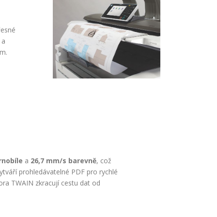
řesné
 a
ím.
rnobíle
a
26,7 mm/s barevně
, což
vytváří prohledávatelné PDF pro rychlé
pora TWAIN zkracují cestu dat od