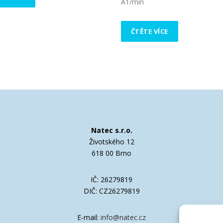
A1/min
ČTĚTE VÍCE
Natec s.r.o.
Životského 12
618 00 Brno
IČ: 26279819
DIČ: CZ26279819
E-mail:
info@natec.cz