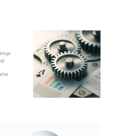
žňuje
ují
ečet